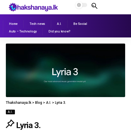
Home
Tech news
A.I.
Be Social
Auto – Technology
Did you know?
Thakshanaya.lk
>
Blog
>
A.I.
>
Lyria 3.
A.I.
Lyria 3.