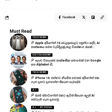
Facebook
Must Read
TECH NEWS
Apple අයිෆෝන් 16 වෙළඳපොළට හඳුන්වා දෙයි; AI
තාක්ෂණය සමඟ වැඩිදියුණු කළ විශේෂාංග රැසක්…
DID YOU KNOW?
ලොව විශාලතම තාක්ෂණික සමාගමක් වන Google
සහ Alphabet හි,
TECH NEWS
iPhone 16: එන්නට නියමිත නවතම අයිෆෝන් එක
ගැන දැනට දැනගන්න තියෙන හැමදේම
A.I.
ඔබේ ස්මාට්ෆෝන් එකට ඇවිත් තියෙන අලුත් AI
මෙවලම් ගැන දැනගමු
A.I.
BE SOCIAL