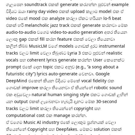
ගැලපෙන soundtrack එකක් generate කරගන්න පුළුවන් example
විදියට ඔයා rainy day video එකක් upload කළාම model එක ඒ
video එකේ mood එක analyze කරලා ඒකට හරියන lo-fi beat
එකක් හරි melancholic jazz track එකක් generate කරනවා මේක
audio-to-audio වගෙම video-to-audio generation අතර තියෙන
ලොකු gap එකක් fill කරන feature එකක් වෙලා තියෙනවා
​කලින් තිබ්බ MusicLM වගේ models ගොඩක් දුරට instrumental
tracks වලට limit වෙලා තිබුණට Lyria 3 එකට පුළුවන් realistic
vocals සහ coherent lyrics generate කරන්න User කෙනෙක්ට
prompt එකේ දෙන topic එකට අනුව (e.g., “a song about a
futuristic city”) lyrics auto-generate වෙනවා. Google
DeepMind එකෙන් කියන විදියට මේකේ vocal fidelity එක
ගොඩක් improve කරලා තියෙනවා ඒ කියන්නේ robotic sound
එක අඩුවෙලා natural human singing style එකට ගොඩක් ළඟින්
යන output එකක් ලැබෙනවා හැබැයි දැනට මේක 30-second
tracks වලට limit කරලා තියෙන්නේ copyright සහ
computational cost එක manage කරන්න.
ඒ වගෙම Music AI industry එකේ ලොකුම ප්‍රශ්නයක් වෙලා
තියෙන්නේ Copyright සහ Deepfakes. මේකට solution එකක්