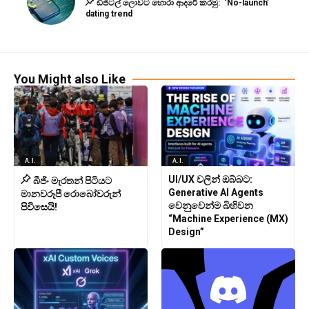
ඩිජිටල් ලොවට හොරා ආදරේ කරමු: ‘No-launch’
dating trend
You Might also Like
A.I.
A.I.
UI/UX වලින් ඔබ්බට:
බීජිං මැරතන් පිටියට
Generative AI Agents
මානවරූපී රොබෝවරුන්
වෙනුවෙන්ම බිහිවන
පිවිසෙයි!
“Machine Experience (MX)
Design”