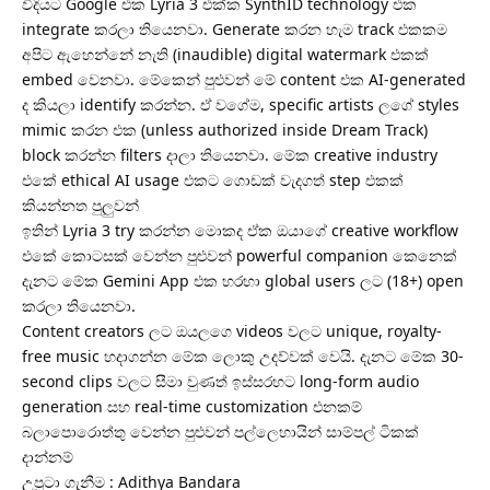
විදියට Google එක Lyria 3 එක්ක SynthID technology එක
integrate කරලා තියෙනවා. Generate කරන හැම track එකකම
අපිට ඇහෙන්නේ නැති (inaudible) digital watermark එකක්
embed වෙනවා. මේකෙන් පුළුවන් මේ content එක AI-generated
ද කියලා identify කරන්න. ඒ වගේම, specific artists ලගේ styles
mimic කරන එක (unless authorized inside Dream Track)
block කරන්න filters දාලා තියෙනවා. මේක creative industry
එකේ ethical AI usage එකට ගොඩක් වැදගත් step එකක්
කියන්නත පුලුවන්
ඉතින් ​Lyria 3 try කරන්න මොකද ඒක ඔයාගේ creative workflow
එකේ කොටසක් වෙන්න පුළුවන් powerful companion කෙනෙක්
දැනට මේක Gemini App එක හරහා global users ලට (18+) open
කරලා තියෙනවා.
Content creators ලට ඔයලගෙ videos වලට unique, royalty-
free music හදාගන්න මේක ලොකු උදව්වක් වෙයි. දැනට මේක 30-
second clips වලට සීමා වුණත් ඉස්සරහට long-form audio
generation සහ real-time customization එනකම්
බලාපොරොත්තු වෙන්න පුළුවන් පල්ලෙහායින් සාම්පල් ටිකක්
දාන්නම්
උපුටා ගැනීම : Adithya Bandara