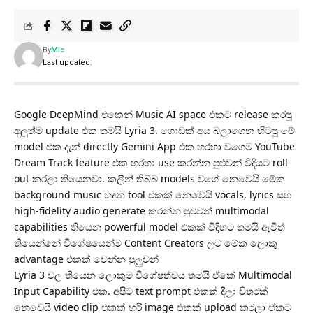
By
Mic
Last updated:
Google DeepMind එකෙන් Music AI space එකට release කරපු
අලුත්ම update එක තමයි Lyria 3. ගොඩක් අය බලාගෙන හිටපු මේ
model එක දැන් directly Gemini App එක හරහා වගෙම YouTube
Dream Track feature එක හරහා use කරන්න පුළුවන් විදියට roll
out කරලා තියෙනවා. කලින් තිබ්බ models වගේ නෙවෙයි මේක
background music හදන tool එකක් නෙවෙයි vocals, lyrics සහ
high-fidelity audio generate කරන්න පුළුවන් multimodal
capabilities තියෙන powerful model එකක් විදිහට තමයි ඇවිත්
තියෙන්නේ විශේෂයෙන්ම Content Creators ලට මේක ලොකු
advantage එකක් වෙන්න පුලුවන්
​Lyria 3 වල තියෙන ලොකුම විශේෂත්වය තමයි ඒකේ Multimodal
Input Capability එක. අපිට text prompt එකක් දීලා විතරක්
නෙවෙයි video clip එකක් හරි image එකක් upload කරලා ඒකට