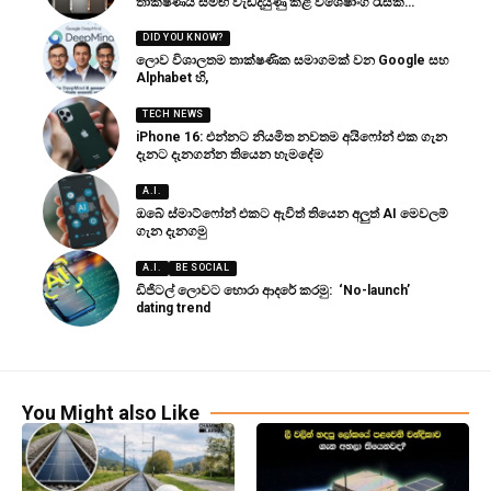
තාක්ෂණය සමඟ වැඩිදියුණු කළ විශේෂාංග රැසක්…
DID YOU KNOW?
ලොව විශාලතම තාක්ෂණික සමාගමක් වන Google සහ
Alphabet හි,
TECH NEWS
iPhone 16: එන්නට නියමිත නවතම අයිෆෝන් එක ගැන
දැනට දැනගන්න තියෙන හැමදේම
A.I.
ඔබේ ස්මාට්ෆෝන් එකට ඇවිත් තියෙන අලුත් AI මෙවලම්
ගැන දැනගමු
A.I.
BE SOCIAL
ඩිජිටල් ලොවට හොරා ආදරේ කරමු: ‘No-launch’
dating trend
You Might also Like