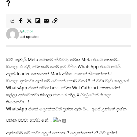
?
By
Author
Last updated:
ඔව්! හැබැයි Meta සමාගම කිව්වට, මේක Meta එකට නෙමේ…
ඔයාලා රෑ එලි වෙනකම් පෙම් සුව විඳින WhatsApp එකට තමයි
අලුත් leader කෙනෙක් Mark අයියා ගෙනත් තියෙන්නේ..!
ඔයාලා දන්නවා ඇති මේ වෙනක්කොට වසර 5 ත් වඩා වැඩි කාලයක්
WhatsApp එකේ හිටිය boss වෙන Will Cathcart තනතුරෙන්
ඉල්ලා අස්වෙනවා කියලා එයාගේ නිල X ගිණුමෙන් කියලා
තියෙනවා.. !
WhatsApp එකේ ලොක්කටත් ප්‍රශ්න ඇති බං… අපේ උන්ගේ ප්‍රශ්න
එක්ක එව්වා හුන්ඩු නේ…
ඇත්තටම මේ කව්ද අලුත් කෙනා..? ලොක්කෙක් ද? ඔව් ඉතින්