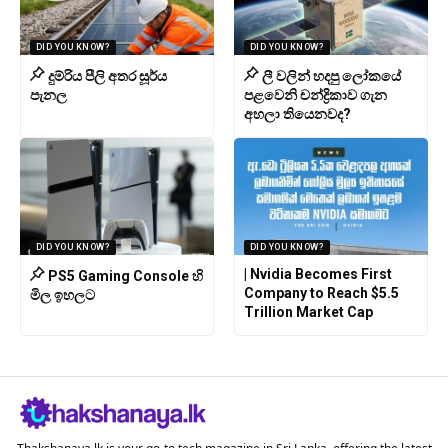
DID YOU KNOW?
DID YOU KNOW?
දුම්රිය පීලි අතර සූර්ය
ලී වලින් හදපු ලෝකයේ
පැනල
පළවෙනි චන්ද්‍රිකාව ගැන
අහලා තියෙනවද?
DID YOU KNOW?
DID YOU KNOW?
| Nvidia Becomes First
PS5 Gaming Console හි
Company to Reach $5.5
මිල ඉහලට
Trillion Market Cap