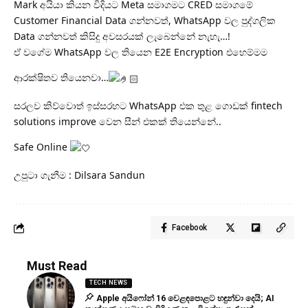
Mark අයියා කියන විදියට Meta සමාගමට CRED සමාගමේ
Customer Financial Data ගන්නවත්, WhatsApp වල පුද්ගලික
Data ගන්නවත් කිසිදු අවසරයක් ලැබෙන්නේ නැහැ…!
ඒ වගේම WhatsApp වල තියෙන E2E Encryption එහෙම්මම
ආරක්ෂිතව තියෙනවා…
සරලව කිව්වොත් ඉස්සරහට WhatsApp එක තුළ ගොඩක් fintech
solutions improve වෙන සීන් එකක් තියෙන්නේ..
Safe Online
උපුටා ගැනීම : Dilsara Sandun
Facebook
Must Read
TECH NEWS
Apple අයිෆෝන් 16 වෙළඳපොළට හඳුන්වා දෙයි; AI