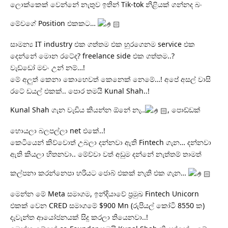
ලොක්කෙක් වෙන්නේ නැතුව ඉතින් Tik-tok නිළියක් ගන්නද බං
මේවගේ Position එකකට…
සාමන්‍ය IT industry එක ගත්තම එක හුරගෙනම service එක
දෙන්නේ මොන රටේද? freelance side එක ගත්තම..?
වැඩ්ඩෝ මචං උන් නම්…!
මේ අලුත් කෙනා කොහෙවත් කෙනෙක් නෙමේ…! අපේ අසල් වාසි
රටේ ඩයල් එකක්.. පොර තමයි Kunal Shah..!
Kunal Shah ගැන වැඩිය කියන්න ඕනේ නැ..
, පොඩ්ඩක්
හොයලා බලපල්ලා net එකේ..!
කෙටියෙන් කිව්වොත් උබලා දන්නවා ඇති Fintech ගැන… දන්නවා
ඇති කියලා හිතනවා.. මේව්වා වත් අඩුම දන්නේ නැත්තම් තාමත්
කල්පනා කරන්නෙපා හරියට ජොබ් එකක් නැති එක ගැන…
මෙන්න මේ Meta සමාගම, ඉන්දියාවේ ප්‍රමුඛ Fintech Unicorn
එකක් වෙන CRED සමාගමේ $900 Mn (රුපියල් කෝටි 8550 ක)
දැවැන්ත ආයෝජනයක් සිදු කරලා තියෙනවා..!