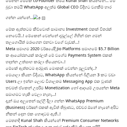
මෙන්න මේකේ co-Founder තමයි Kunal Shah කියන්නේ… මේ
බුවා තමයි WhatsApp අලුත්ම Global CEO විදිහට වගකීම් භාර
ගන්න යන්නේ…
මේක ඇත්තටම කිව්වොත් සාමාන්‍ය Investment එකක් විතරක්
නෙවෙයි..! මේකෙන් වෙන්නේ දඹුල්ලේ ගිහින් එන ගමන්
තලගොයිත් මරාගෙන එනවා වගේ වැඩක්…!
Meta සමාගම 2020 වර්ෂයේදී Jio Platforms සමාගමේ $5.7 Billion
ක ආයෝජනයක් කරලත් මේ වගේම Payments System එකක්
හදන්න උත්සාහ කරලා තියෙනවා..!
මේකේ ඇත්තටම අරමුණ මොකක් වෙන්න පුලුවන්ද..?
මෙයාලා කියන විදියට, WhatsApp කියන්නේ බිලියන 3 කට වඩා
Users ලා ඉන්න ලොව විශාලතම Messaging App එක වුණත්
තවමත් ඒකෙන් උපරිම Monetization හෝ ආදායම් උපයන්න Meta
සමාගමට හැකි වෙලා නැහැ…!
දැන් ඔය අලුතෙන් සල්ලි දීලා ගන්න WhatsApp Premium
(Business) වර්ෂන් එකක් ඇවිත් තිබුණට, එච්චර ඕනේ නෑනේ අපිට
නිකන් දෙන එක හොඳටම ඇති..!
මෙතනදී Kunal Shah කියන්නේ Premium Consumer Networks
සහ FinTech ක්ෂේත්‍රය ගැන පුළුල් අත්දැකීම් තියෙන සුපිරි