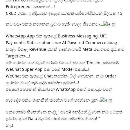
Entrepreneur කෙනෙක්…!
CRED හරහා ඉන්දියාවේ ඉහළම ධනවත් පාරිභෝගිකයන් මිලියන 15
කට වඩා එකතු කරගන්න බුවාට හැකි වෙලා තියෙනවා…
WhatsApp App එක ඇතුළේ Business Messaging, UPI
Payments, Subscriptions සහ AI Powered Commerce එකතු
කරලා විශාල Revenue එකක් හදන්න තමයි Meta සමාගමේ ප්‍රධානම
Target එක…!
මේ කරන්න යන වැඩේ හරියට චීනයේ තියෙන Tencent සමාගමේ
WeChat Super App එක වගේ Model එකක්…!
WeChat එක ඇතුළේ Chat කරන්න, බිල් ගෙවන්න, කෑම Order
කරන්න වගේ හැම දේම කරන්න පුළුවන්…!
එකෙන් මේකෙන් කියන්නේ WhatsApp එකත් කොටුව වගේ
හැමදේම එකම තැනකින් කරන්න වගේ හදන්නේ මුන්..
කෙනෙක්ට හිතෙන්නෙ නැද්ද ” අපෝ! ඉන්දියන් බුවෙක් නම් මෙකත්
ඉවරයි, අපේ Data වලටත් shot එක හම්බෙයි කියලා! “
නෑ.!