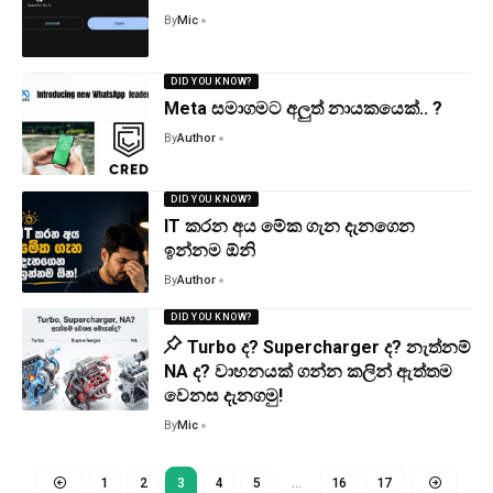
By
Mic
DID YOU KNOW?
Meta සමාගමට අලුත් නායකයෙක්.. ?
By
Author
DID YOU KNOW?
IT කරන අය මේක ගැන දැනගෙන
ඉන්නම ඕනි
By
Author
DID YOU KNOW?
Turbo ද? Supercharger ද? නැත්නම්
NA ද? වාහනයක් ගන්න කලින් ඇත්තම
වෙනස දැනගමු!
By
Mic
1
2
3
4
5
…
16
17