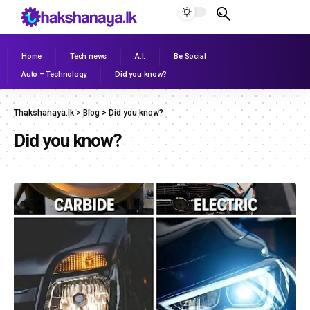
Home
Tech news
A.I.
Be Social
Auto – Technology
Did you know?
Thakshanaya.lk
>
Blog
>
Did you know?
Did you know?