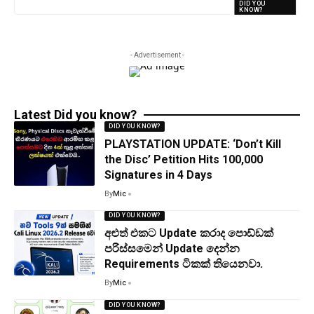
DID YOU
KNOW?
- Advertisement -
Latest Did you know?
DID YOU KNOW?
PLAYSTATION UPDATE: ‘Don’t Kill
the Disc’ Petition Hits 100,000
Signatures in 4 Days
By
Mic
DID YOU KNOW?
අළුත් එකට Update කරාද පොඩ්ඩක්
පරිස්සමෙන් Update දෙන්න
Requirements ටිකක් තියෙනවා.
By
Mic
DID YOU KNOW?