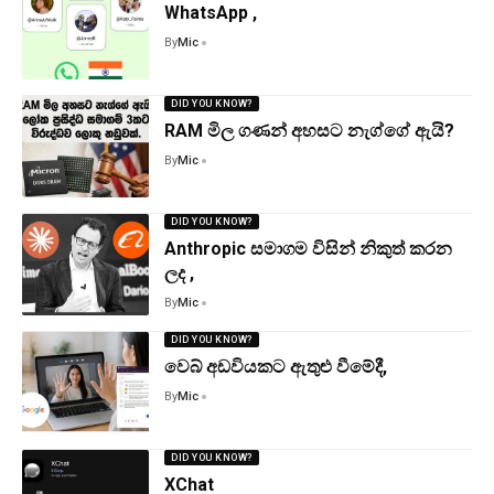
WhatsApp ,
By
Mic
DID YOU KNOW?
RAM මිල ගණන් අහසට නැග්ගේ ඇයි?
By
Mic
DID YOU KNOW?
Anthropic සමාගම විසින් නිකුත් කරන
ලද ,
By
Mic
DID YOU KNOW?
වෙබ් අඩවියකට ඇතුළු වීමේදී,
By
Mic
DID YOU KNOW?
XChat