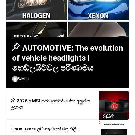
DID YOU KNOW?
AUTOMOTIVE: The evolution
of vehicle headlights |
හෙඩ්ලයිට්වල පරිණාමය
By
Mic
2026ට MSI සමාගමෙන් ගේන අලුත්ම
උපාංග
DID YOU
KNOW?
Linux users ලට නැවතත් රතු එළි…