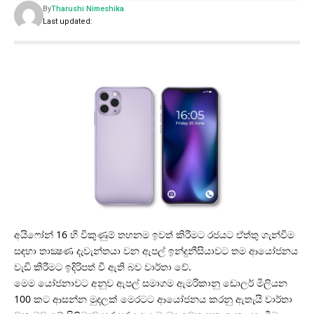
By
Tharushi Nimeshika
Last updated:
අයිෆෝන් 16 හි විකුණුම් තහනම ඉවත් කිරීමට රජයට ඒත්තු ගැන්වීම
සඳහා තාක්‍ෂණ දැවැන්තයා වන ඇපල් ඉන්දුනීසියාවට තම ආයෝජනය
වැඩි කිරීමට ඉදිරිපත් වී ඇති බව වාර්තා වේ.
මෙම යෝජනාවට අනුව ඇපල් සමාගම ඇමරිකානු ඩොලර් මිලියන
100 කට ආසන්න මුදලක් මෙරටට ආයෝජනය කරනු ඇතැයි වාර්තා