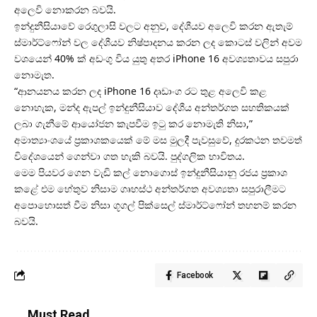
අලෙවි නොකරන බවයි.
ඉන්දුනීසියාවේ රෙගුලාසි වලට අනුව, දේශීයව අලෙවි කරන ඇතැම්
ස්මාර්ට්ෆෝන් වල දේශීයව නිෂ්පාදනය කරන ලද කොටස් වලින් අවම
වශයෙන් 40% ක් අඩංගු විය යුතු අතර iPhone 16 අවශ්‍යතාවය සපුරා
නොමැත.
“ආනයනය කරන ලද iPhone 16 දෘඩාංග රට තුළ අලෙවි කළ
නොහැක, මන්ද ඇපල් ඉන්දුනීසියාව දේශීය අන්තර්ගත සහතිකයක්
ලබා ගැනීමේ ආයෝජන කැපවීම ඉටු කර නොමැති නිසා,”
අමාත්‍යාංශයේ ප්‍රකාශකයෙක් මේ මස මුලදී පැවසුවේ, දුරකථන තවමත්
විදේශයෙන් ගෙන්වා ගත හැකි බවයි. පුද්ගලික භාවිතය.
මෙම පියවර ගෙන වැඩි කල් නොගොස් ඉන්දුනීසියානු රජය ප්‍රකාශ
කළේ එම හේතුව නිසාම ගෘහස්ථ අන්තර්ගත අවශ්‍යතා සපුරාලීමට
අපොහොසත් වීම නිසා ගූගල් පික්සෙල් ස්මාර්ට්ෆෝන් තහනම් කරන
බවයි.
Facebook
Must Read