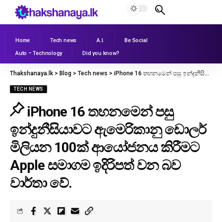
Home
Tech news
A.I.
Be Social
Auto – Technology
Did you know?
Thakshanaya.lk
>
Blog
>
Tech news
>
iPhone 16 තහනමෙන් පසු ඉන්දුනීසියාවට ඇමෙරිකානු ඩොලර් මිලියන 100ක් ආයෝජනය කිරීමට Apple සමාගම ඉදිරිපත් වන බව වාර්තා වේ.
TECH NEWS
iPhone 16 තහනමෙන් පසු
ඉන්දුනීසියාවට ඇමෙරිකානු ඩොලර්
මිලියන 100ක් ආයෝජනය කිරීමට
Apple සමාගම ඉදිරිපත් වන බව
වාර්තා වේ.