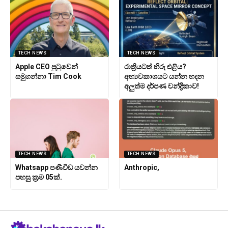
TECH NEWS
TECH NEWS
Apple CEO පුටුවෙන්
රාත්‍රියටත් හිරු එළිය?
සමුගන්නා Tim Cook
අභ්‍යවකාශයට යන්න හදන
අලුත්ම දර්පණ චන්ද්‍රිකාව!
TECH NEWS
TECH NEWS
Whatsapp පණිවිඩ යවන්න
Anthropic,
පහසු ක්‍රම 05ක්.