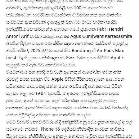
වන බව මේ පිළිබඳව හුරුපුරුදු අය මාධ්‍ය වෙත ප්‍රකාශ කළහ. මීට
අමතරව, ඇමරිකානු ඩොලර් මිලියන 100 ක ආයෝජනයට
පර්යේෂණ හා සංවර්ධන මධ්‍යස්ථාන වැඩසටහනක් සහ වෘත්තීය
සංවර්ධක ඇකඩමියක් ද ඇතුළත් වන බව මාධ්‍ය වාර්තා කරයි.
ඉන්දුනීසියාවේ කර්මාන්ත අමාත්‍යාංශයේ ප්‍රකාශක Febri Hendri
Antoni Arif වාර්තා කළේ, අමාත්‍ය Agus Gumiwant Kartasasmita
රැස්වීම පිළිබඳව සාකච්ඡා කිරීම සඳහා අභ්‍යන්තර රැස්වීමක් පැවැත්වූ
බවයි. එයින්, 2025 ජූලි මාසයේ සිට Bandung හි Air Pods Max
mesh වැනි උපාංග නිෂ්පාදන සංරචක නිෂ්පාදනය කිරීමට Apple
සැලසුම් කර ඇති බව අනාවරණය විය.
වියට්නාමය සහ ඉන්දියාව වැනි අනෙකුත් ආයෝජන ගමනාන්ත
රටවල් සමඟ සසඳන විට Apple විසින් පිරිනමනු ලබන ආයෝජන
වටිනාකම සාධාරණද යන්න මෙම රැස්වීමේදී අමාත්‍යාංශය විසින්
සලකා බැලූ බව Febri පවසයි. ඒ අතරම, ඉන්දුනීසියාවේ ජංගම
දුරකථන, අතේ ගෙන යා හැකි පරිගණක සහ ටැබ්ලට් අංශවල
අනෙකුත් ආයෝජකයින් සඳහා මෙම යෝජනාව සාධාරණ වන්නේද
යන්න පිළිබඳවද අමාත්‍යාංශය සාකච්ඡා කළේය.
මෙම වසරේ නොවැම්බරයේ දී ඉන්දුනීසියානු රජය ප්‍රකාශ කළේ ඇපල්
සමාගමේ නවතම iPhone 16 දේශීයව නිෂ්පාදිත සංරචක භාවිතය
පිළිබඳ රටේ නීතිරීතිවලට අනුකූල නොවන බැවින් එය ඉන්දුනීසියාවේ