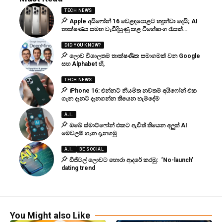
TECH NEWS
Apple අයිෆෝන් 16 වෙළඳපොළට හඳුන්වා දෙයි; AI
තාක්ෂණය සමඟ වැඩිදියුණු කළ විශේෂාංග රැසක්…
DID YOU KNOW?
ලොව විශාලතම තාක්ෂණික සමාගමක් වන Google
සහ Alphabet හි,
TECH NEWS
iPhone 16: එන්නට නියමිත නවතම අයිෆෝන් එක
ගැන දැනට දැනගන්න තියෙන හැමදේම
A.I.
ඔබේ ස්මාට්ෆෝන් එකට ඇවිත් තියෙන අලුත් AI
මෙවලම් ගැන දැනගමු
A.I.
BE SOCIAL
ඩිජිටල් ලොවට හොරා ආදරේ කරමු: ‘No-launch’
dating trend
You Might also Like