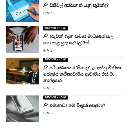
ඩිජිටල් අත්සනක් යනු කුමක්ද?
By
Mic
DID YOU KNOW?
දරුවන් ගැන සමාජ මාධ්‍යයේ පල
නොකළ යුතු දේවල් 7ක්
By
Mic
DID YOU KNOW?
පරිගණකයට ‘සිංහල’ ඉගැන්වූ මිනිසා:
ජ්‍යෙෂ්ඨ කථිකාචාර්ය ආචාර්ය එස්.ටී.
නන්දසාර
By
Mic
DID YOU KNOW?
මොනවද මේ විද්‍යුත් අපද්‍රව්‍ය?
By
Mic