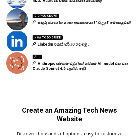
MAC Address එකක් කියන්නේ මොකක්ද?
DID YOU KNOW?
සිකුරු ජයගන්න නාසා ආයතනයෙන් “බැලූන්” මෙහෙයුමක්!
HOW TO DO GUIDE
LinkedIn එකක් හරියට හදාගමු .
A.I.
Anthropic සමාගම ඔවුන්ගේ නවතම AI model එක වන
Claude Sonnet 4.6 හඳුන්වා දෙයි
Create an Amazing Tech News
Website
Discover thousands of options, easy to customize