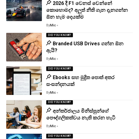
2026 දී F1 වෙනස් වෙන්නේ
කොහොමද? අලුත් නීති ගැන දැනගන්න
ඕන හැම දෙයක්ම
By
Mic
DID YOU KNOW?
Branded USB Drives ගන්න ඕන
ඇයි?
By
Mic
DID YOU KNOW?
Ebooks සහ මුද්‍රිත පොත් අතර
සංසන්දනයක්
By
Mic
DID YOU KNOW?
අන්තර්ජාලය මිනිස්සුන්ගේ
පෞද්ගලිකත්වය නැති කරන හැටි
By
Mic
DID YOU KNOW?