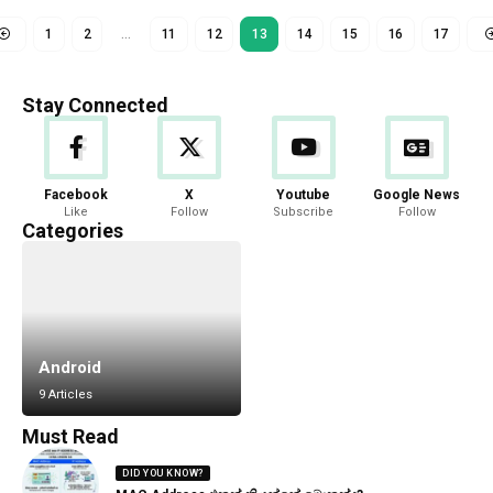
1
2
…
11
12
13
14
15
16
17
Stay Connected
Facebook
X
Youtube
Google News
Like
Follow
Subscribe
Follow
Categories
Android
9 Articles
Must Read
DID YOU KNOW?