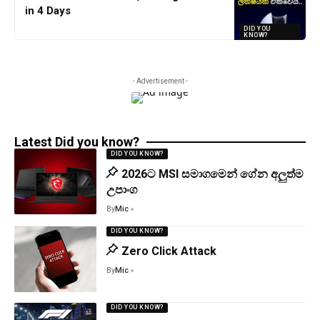
in 4 Days
DID YOU
KNOW?
- Advertisement -
Latest Did you know?
DID YOU KNOW?
2026ට MSI සමාගමෙන් ගේන අලුත්ම
උපාංග
By
Mic
DID YOU KNOW?
Zero Click Attack
By
Mic
DID YOU KNOW?