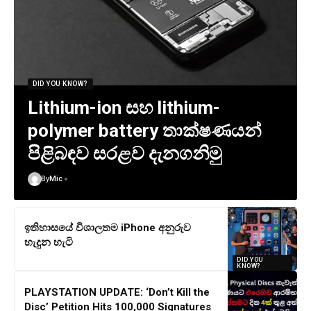
DID YOU KNOW?
Lithium-ion සහ lithium-
polymer battery තාක්ෂණයන්
පිළිබඳව සරළව දැනගනිමු
By
Mic
ඉතිහාසයේ විශාලතම iPhone අනුරුව
හැදුන හැටි
DID YOU
KNOW?
PLAYSTATION UPDATE: ‘Don’t Kill the
Disc’ Petition Hits 100,000 Signatures