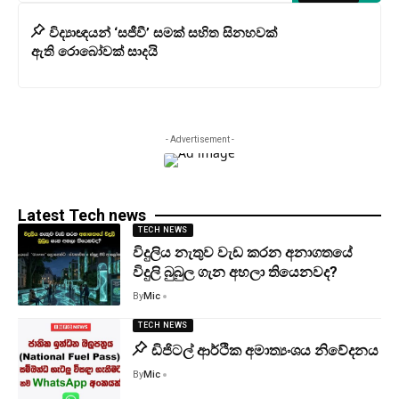
විද්‍යාඥයන් ‘සජීවී’ සමක් සහිත සිනහවක්
ඇති රොබෝවක් සාදයි
- Advertisement -
Latest Tech news
TECH NEWS
විදුලිය නැතුව වැඩ කරන අනාගතයේ
විදුලි බුබුල ගැන අහලා තියෙනවද?
By
Mic
TECH NEWS
ඩිජිටල් ආර්ථික අමාත්‍යංශය නිවේදනය
By
Mic