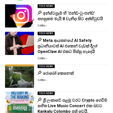
TECH NEWS
ඉන්ස්ටග්‍රෑම් හි ‘එන්ඩ්-ටු-එන්ඩ්’
පහසුකම මැයි 8 වැනිදා සිට අත්හිටුවයි
By
Mic
TECH NEWS
Meta ආයතනයේ AI Safety
ප්‍රධානියාටත් AI එකෙන් වැඩක් දීලා!
OpenClaw AI එකට පිස්සු හැදෙයි
By
Mic
TECH NEWS
රොබෝ කෙනෙක්
By
Mic
TECH NEWS
ශ්‍රී ලංකාවේ පළමු වරට Crypto ගෙවීම්
සහිත Live Music Concert එක බවට
Kankalu Colombo පත් වෙයි.