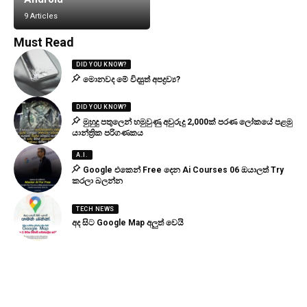
9 Articles
Must Read
DID YOU KNOW?
මොනවද මේ විද්‍යුත් අපද්‍රව්‍ය?
DID YOU KNOW?
මුහුදු පතුලෙන් හමුවුණු අවුරුදු 2,000ක් පරණ ලෝකයේ පළමු
යාන්ත්‍රික පරිගණකය
A.I.
Google එකෙන් Free දෙන Ai Courses 06 ඔයාලත් Try
කරලා බලන්න
TECH NEWS
අද සිට Google Map අලුත් වෙයි