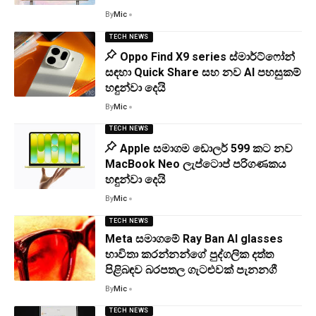
By
Mic
TECH NEWS
Oppo Find X9 series ස්මාර්ට්ෆෝන්
සඳහා Quick Share සහ නව AI පහසුකම්
හඳුන්වා දෙයි
By
Mic
TECH NEWS
Apple සමාගම ඩොලර් 599 කට නව
MacBook Neo ලැප්ටොප් පරිගණකය
හඳුන්වා දෙයි
By
Mic
TECH NEWS
Meta සමාගමේ Ray Ban AI glasses
භාවිතා කරන්නන්ගේ පුද්ගලික දත්ත
පිළිබඳව බරපතල ගැටළුවක් පැනනගී
By
Mic
TECH NEWS