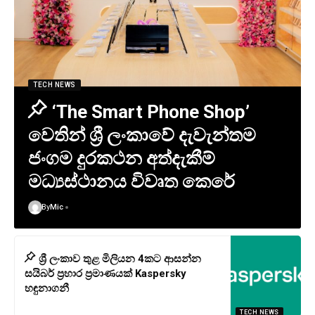
TECH NEWS
‘The Smart Phone Shop’
වෙතින් ශ්‍රී ලංකාවේ දැවැන්තම
ජංගම දුරකථන අත්දැකීම්
මධ්‍යස්ථානය විවෘත කෙරේ
By
Mic
ශ්‍රී ලංකාව තුළ මිලියන 4කට ආසන්න
සයිබර් ප්‍රහාර ප්‍රමාණයක් Kaspersky
හඳුනාගනී
TECH NEWS