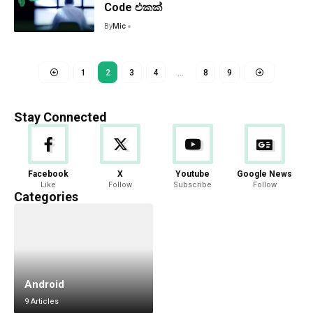
Code එකක්
By
Mic
1
2
3
4
…
8
9
Stay Connected
Facebook
X
Youtube
Google News
Like
Follow
Subscribe
Follow
Categories
Android
9 Articles