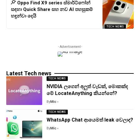
Oppo Find X9 series ස්මාර්ට්ෆෝන්
සඳහා Quick Share සහ නව AI පහසුකම්
හඳුන්වා දෙයි
TECH NEWS
- Advertisement -
Latest Tech news
TECH NEWS
NVIDIA ලගෙන් අලුත් වැඩක්, මොකක්ද
මේ LocateAnything කියන්නේ?
By
Mic
TECH NEWS
WhatsApp Chat ආයෙමත් leak වෙලාද?
By
Mic