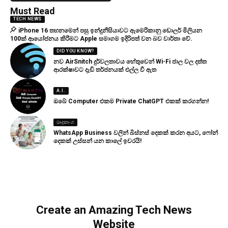
Must Read
TECH NEWS
iPhone 16 තහනමෙන් පසු ඉන්දුනීසියාවට ඇමෙරිකානු ඩොලර් මිලියන
100ක් ආයෝජනය කිරීමට Apple සමාගම ඉදිරිපත් වන බව වාර්තා වේ.
DID YOU KNOW?
නව AirSnitch දුර්වලතාවය හේතුවෙන් Wi-Fi ජාල වල දත්ත
ආරක්ෂාවට දැඩි තර්ජනයක් එල්ල වී ඇත
A.I.
ඔබේ Computer එකම Private ChatGPT එකක් කරගන්න!
මෘදුකාංග
WhatsApp Business වලින් බිස්නස් දෙකක් කරන අයට, ෆෝන්
දෙකක් උස්සන් යන කාලේ ඉවරයි!
Create an Amazing Tech News
Website