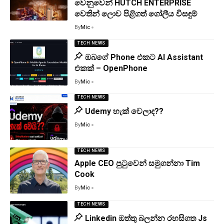
වෙනුවෙන් HUTCH ENTERPRISE
වෙතින් ලොව පිළිගත් ගෝලීය විසඳුම්
By
Mic
TECH NEWS
ඔබගේ Phone එකට AI Assistant
එකක් – OpenPhone
By
Mic
TECH NEWS
Udemy හැක් වෙලාද??
By
Mic
TECH NEWS
Apple CEO පුටුවෙන් සමුගන්නා Tim
Cook
By
Mic
TECH NEWS
Linkedin ඔත්තු බලන්න රහසිගත Js