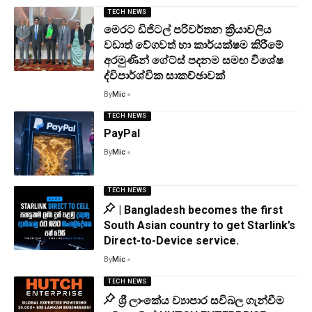
TECH NEWS
මෙරට ඩිජිටල් පරිවර්තන ක්‍රියාවලිය
වඩාත් වේගවත් හා කාර්යක්ෂම කිරීමේ
අරමුණින් ගේට්ස් පදනම සමඟ විශේෂ
ද්විපාර්ශ්වික සාකච්ඡාවක්
By
Mic
TECH NEWS
PayPal
By
Mic
TECH NEWS
| Bangladesh becomes the first
South Asian country to get Starlink’s
Direct-to-Device service.
By
Mic
TECH NEWS
ශ්‍රී ලාංකේය ව්‍යාපාර සවිබල ගැන්වීම