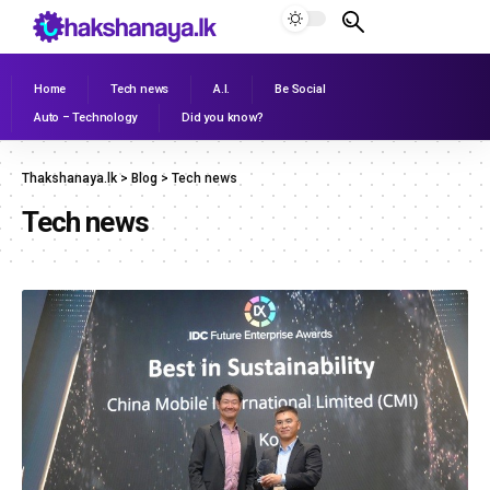
Home
Tech news
A.I.
Be Social
Auto – Technology
Did you know?
Thakshanaya.lk
>
Blog
>
Tech news
Tech news