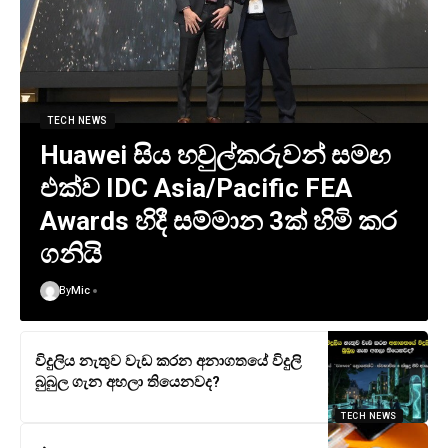
TECH NEWS
Huawei සිය හවුල්කරුවන් සමඟ
එක්ව IDC Asia/Pacific FEA
Awards හිදී සම්මාන 3ක් හිමි කර
ගනියි
By
Mic
විදුලිය නැතුව වැඩ කරන අනාගතයේ විදුලි
බුබුල ගැන අහලා තියෙනවද?
TECH NEWS